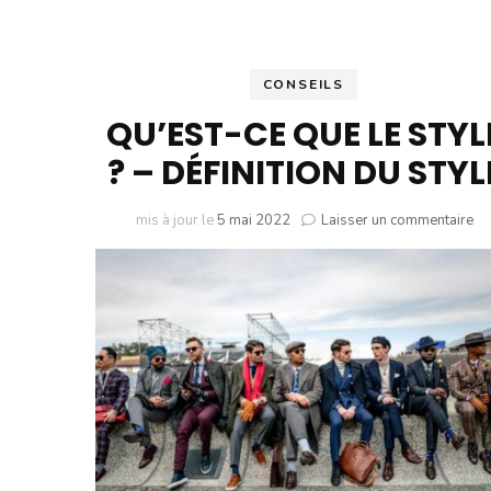
CONSEILS
QU’EST-CE QUE LE STYL
? – DÉFINITION DU STYL
su
mis à jour le
5 mai 2022
Laisser un commentaire
QU
CE
Q
LE
ST
?
–
DÉ
D
ST