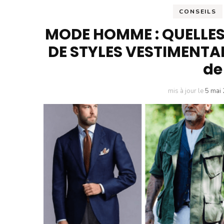
CONSEILS
Des Montres et des
Hommes
MODE HOMME : QUELLES
DE STYLES VESTIMENTAI
de
mis à jour le
5 mai