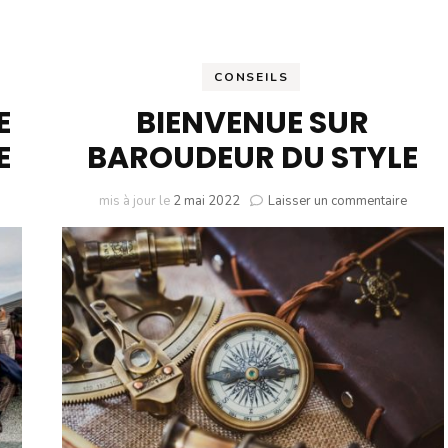
CONSEILS
E
BIENVENUE SUR
E
BAROUDEUR DU STYLE
r
sur
mis à jour le
2 mai 2022
Laisser un commentaire
’EST-
BIENV
SUR
UE
BARO
DU
YLE
STYLE
FINITION
U
YLE