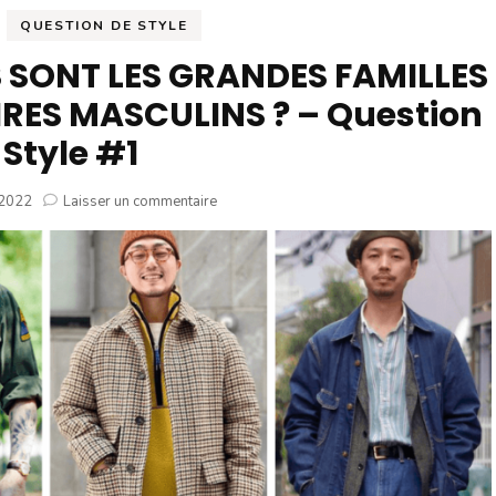
marques
QUESTION DE STYLE
Tests Chaussures homme
 SONT LES GRANDES FAMILLES
Tests Accessoires Homme
RES MASCULINS ? – Question
Tests Montres Hom
 Style #1
sur
 2022
Laisser un commentaire
MODE
HOMME
:
QUELLES
SONT
LES
GRANDES
FAMILLES
DE
STYLES
VESTIMENTAIRES
MASCULINS
?